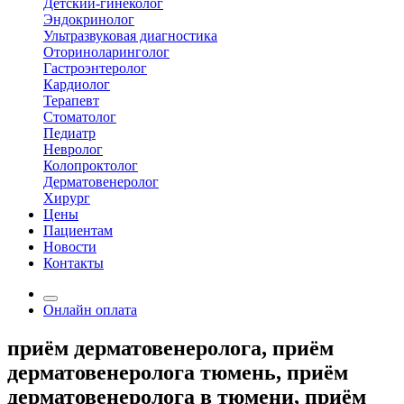
Детский-гинеколог
Эндокринолог
Ультразвуковая диагностика
Оториноларинголог
Гастроэнтеролог
Кардиолог
Терапевт
Стоматолог
Педиатр
Невролог
Колопроктолог
Дерматовенеролог
Хирург
Цены
Пациентам
Новости
Контакты
Онлайн оплата
приём дерматовенеролога, приём
дерматовенеролога тюмень, приём
дерматовенеролога в тюмени, приём