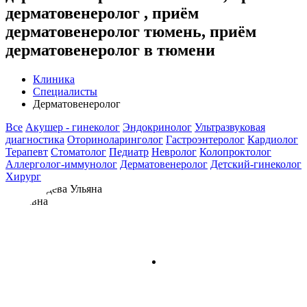
дерматовенеролог , приём
дерматовенеролог тюмень, приём
дерматовенеролог в тюмени
Клиника
Специалисты
Дерматовенеролог
Все
Акушер - гинеколог
Эндокринолог
Ультразвуковая
диагностика
Оториноларинголог
Гастроэнтеролог
Кардиолог
Терапевт
Стоматолог
Педиатр
Невролог
Колопроктолог
Аллерголог-иммунолог
Дерматовенеролог
Детский-гинеколог
Хирург