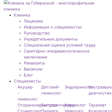
Клиника
Лицензии
Информация о специалистах
Руководство
Учредительные документы
Специальная оценка условий труда
Санитарно-эпидемиологическое
заключение
Реквизиты
Вакансии
Блог
Специалисты
Акушер
Детский-
Эндокринолог
Ультразвук
-
гинеколог
диагностик
гинеколог
Оториноларинголог
Гастроэнтеролог
Кардиолог
Терапевт
Стоматолог
Педиатр
Невролог
Колопрокто