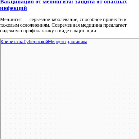
Вакцинация от менингита: защита от опасных
инфекций
Менингит — серьезное заболевание, способное привести к
тяжелым осложнениям. Современная медицина предлагает
надежную профилактику в виде вакцинации.
Клиника на Губернской
Диагностический центр в Тюмени
Медицинская лаборатория в Тюмени