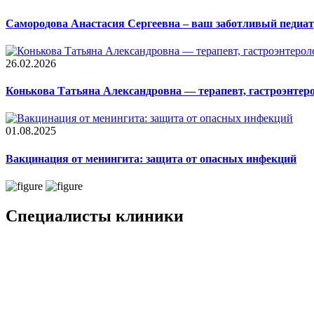
Самородова Анастасия Сергеевна – ваш заботливый педиат
26.02.2026
Конькова Татьяна Александровна — терапевт, гастроэнтер
01.08.2025
Вакцинация от менингита: защита от опасных инфекций
Специалисты клиники