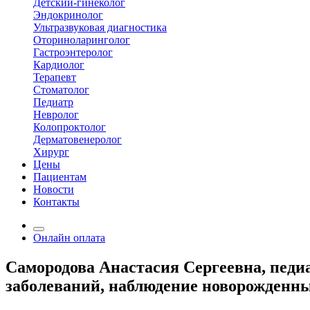
Детский-гинеколог
Эндокринолог
Ультразвуковая диагностика
Оториноларинголог
Гастроэнтеролог
Кардиолог
Терапевт
Стоматолог
Педиатр
Невролог
Колопроктолог
Дерматовенеролог
Хирург
Цены
Пациентам
Новости
Контакты
Онлайн оплата
Самородова Анастасия Сергеевна, педиат
заболеваний, наблюдение новорожденны