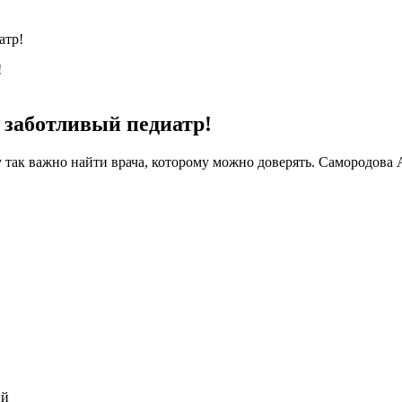
атр!
 заботливый педиатр!
у так важно найти врача, которому можно доверять. Самородов
ий